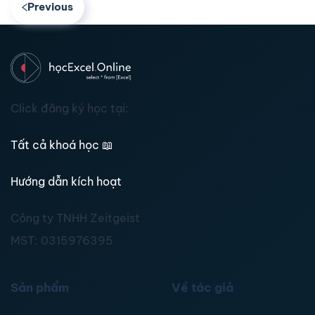
Previous
Click đăng ký học tại:
Tất cả khoá học
📖
Hướng dẫn kích hoạt
Công ty TNHH Zeitgeist
MST:
0315976395
Sản phẩm
Về tác giả