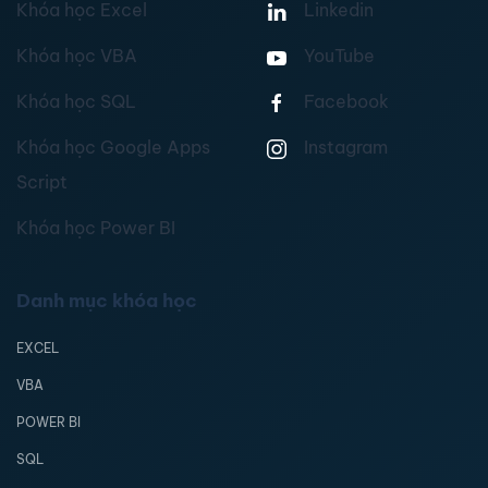
Khóa học Excel
Linkedin
Khóa học VBA
YouTube
Khóa học SQL
Facebook
Khóa học Google Apps
Instagram
Script
Khóa học Power BI
Danh mục khóa học
EXCEL
VBA
POWER BI
SQL