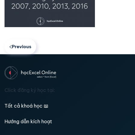
Previous
Click đăng ký học tại:
Tất cả khoá học
📖
Hướng dẫn kích hoạt