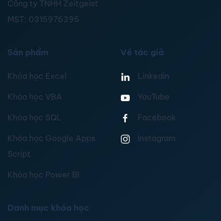
Công ty TNHH Zeitgeist
MST:
0315976395
Sản phẩm
Về tác giả
Khóa học Excel
Linkedin
Khóa học VBA
YouTube
Khóa học SQL
Facebook
Khóa học Google Apps
Instagram
Script
Khóa học Power BI
Danh mục khóa học