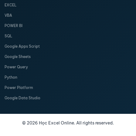
EXCEL
VBA
POWER BI
SQL
Google Apps Script
Google Sheets
Power Query
Python
Power Platform
Google Data Studio
©
2026
Học Excel Online. All rights reserved.