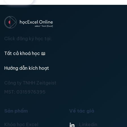
Click đăng ký học tại:
Tất cả khoá học
📖
Hướng dẫn kích hoạt
Công ty TNHH Zeitgeist
MST:
0315976395
Sản phẩm
Về tác giả
Khóa học Excel
Linkedin