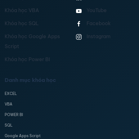
Khóa học VBA
YouTube
Khóa học SQL
Facebook
Khóa học Google Apps
Instagram
Script
Khóa học Power BI
Danh mục khóa học
EXCEL
VBA
POWER BI
SQL
Google Apps Script