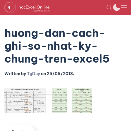
huong-dan-cach-
ghi-so-nhat-ky-
chung-tren-excel5
Written by
TgDuy
on
25/05/2018
.