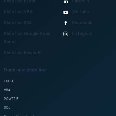
Khóa học Excel
Linkedin
Khóa học VBA
YouTube
Khóa học SQL
Facebook
Khóa học Google Apps
Instagram
Script
Khóa học Power BI
Danh mục khóa học
EXCEL
VBA
POWER BI
SQL