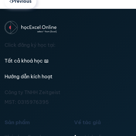
Previous
Click đăng ký học tại:
Tất cả khoá học
📖
Hướng dẫn kích hoạt
Công ty TNHH Zeitgeist
MST:
0315976395
Sản phẩm
Về tác giả