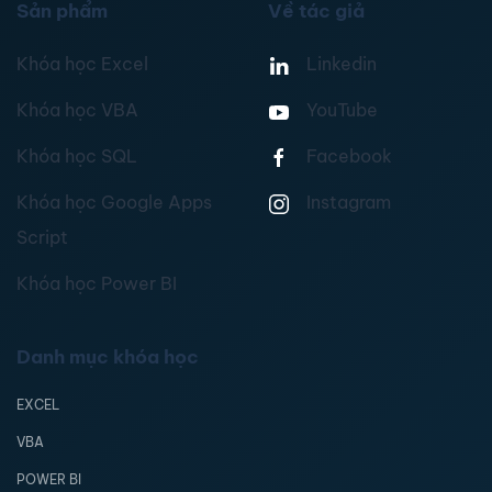
Sản phẩm
Về tác giả
Khóa học Excel
Linkedin
Khóa học VBA
YouTube
Khóa học SQL
Facebook
Khóa học Google Apps
Instagram
Script
Khóa học Power BI
Danh mục khóa học
EXCEL
VBA
POWER BI