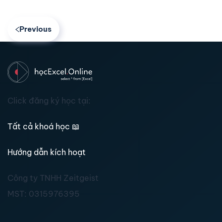
Previous
Click đăng ký học tại:
Tất cả khoá học
📖
Hướng dẫn kích hoạt
Công ty TNHH Zeitgeist
MST:
0315976395