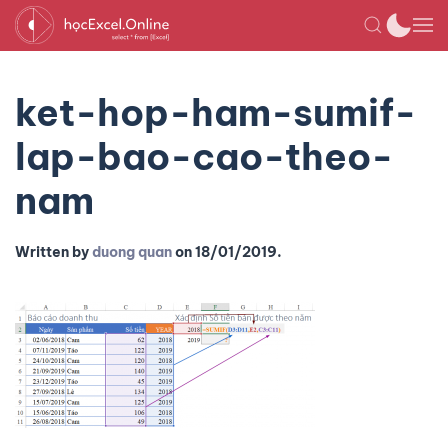
ket-hop-ham-sumif-
lap-bao-cao-theo-
nam
Written by
duong quan
on
18/01/2019
.