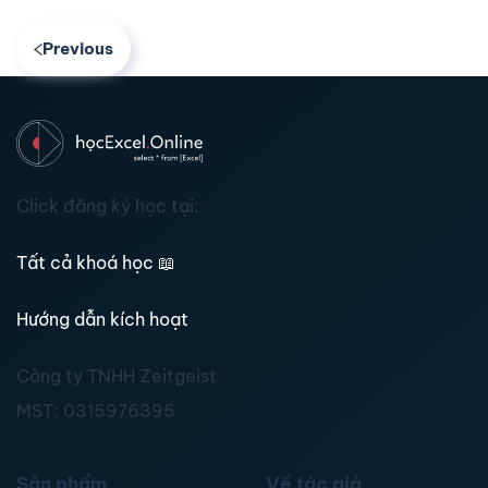
Previous
Click đăng ký học tại:
Tất cả khoá học
📖
Hướng dẫn kích hoạt
Công ty TNHH Zeitgeist
MST:
0315976395
Sản phẩm
Về tác giả