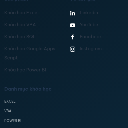
Khóa học Excel
Linkedin
Khóa học VBA
YouTube
Khóa học SQL
Facebook
Khóa học Google Apps
Instagram
Script
Khóa học Power BI
Danh mục khóa học
EXCEL
VBA
POWER BI