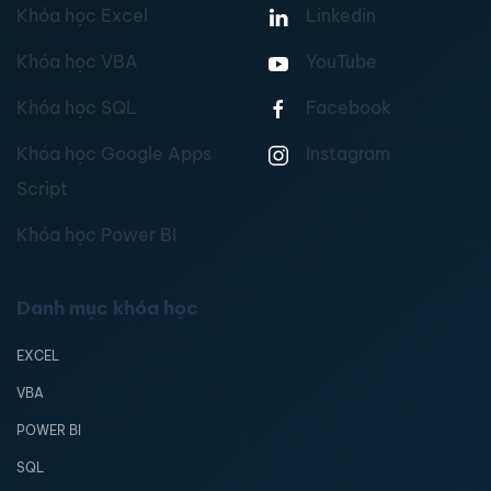
Khóa học Excel
Linkedin
Khóa học VBA
YouTube
Khóa học SQL
Facebook
Khóa học Google Apps
Instagram
Script
Khóa học Power BI
Danh mục khóa học
EXCEL
VBA
POWER BI
SQL