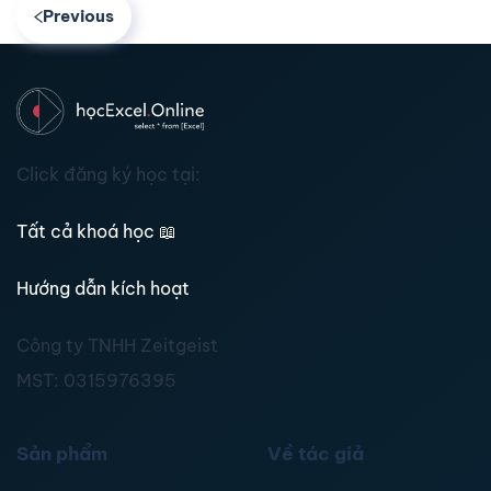
Previous
Click đăng ký học tại:
Tất cả khoá học
📖
Hướng dẫn kích hoạt
Công ty TNHH Zeitgeist
MST:
0315976395
Sản phẩm
Về tác giả