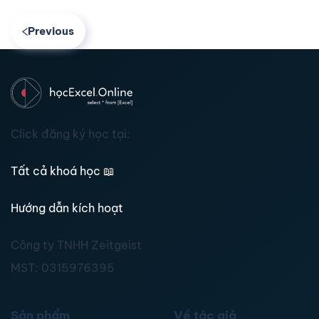
Previous
Click đăng ký học tại:
Tất cả khoá học
📖
Hướng dẫn kích hoạt
Công ty TNHH Zeitgeist
MST:
0315976395
Sản phẩm
Về tác giả