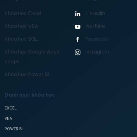
Khóa học Excel
Linkedin
Khóa học VBA
YouTube
Khóa học SQL
Facebook
Khóa học Google Apps
Instagram
Script
Khóa học Power BI
Danh mục khóa học
EXCEL
VBA
POWER BI