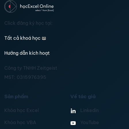
Click đăng ký học tại:
Tất cả khoá học
📖
Hướng dẫn kích hoạt
Công ty TNHH Zeitgeist
MST:
0315976395
Sản phẩm
Về tác giả
Khóa học Excel
Linkedin
Khóa học VBA
YouTube