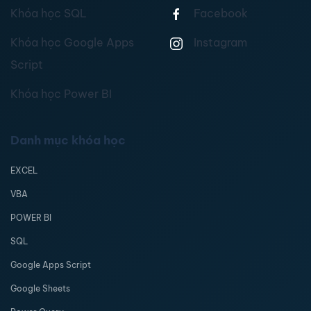
Khóa học SQL
Facebook
Khóa học Google Apps
Instagram
Script
Khóa học Power BI
Danh mục khóa học
EXCEL
VBA
POWER BI
SQL
Google Apps Script
Google Sheets