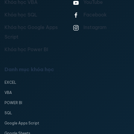
Khóa học VBA
YouTube
Khóa học SQL
Facebook
Khóa học Google Apps
Instagram
Script
Khóa học Power BI
Danh mục khóa học
EXCEL
VBA
POWER BI
SQL
Google Apps Script
Google Sheets