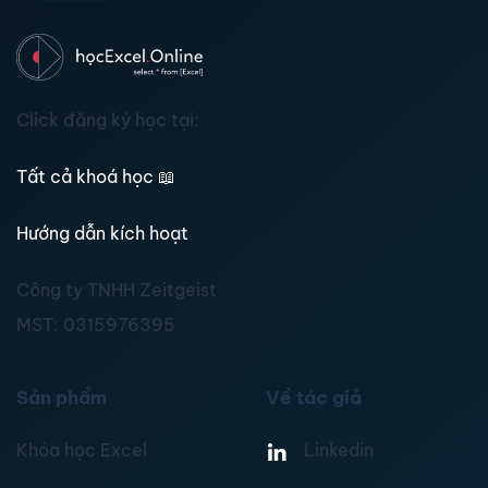
Click đăng ký học tại:
Tất cả khoá học
📖
Hướng dẫn kích hoạt
Công ty TNHH Zeitgeist
MST:
0315976395
Sản phẩm
Về tác giả
Khóa học Excel
Linkedin