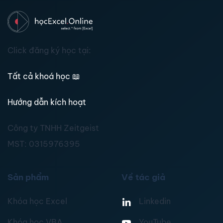
Click đăng ký học tại:
Tất cả khoá học
📖
Hướng dẫn kích hoạt
Công ty TNHH Zeitgeist
MST:
0315976395
Sản phẩm
Về tác giả
Khóa học Excel
Linkedin
Khóa học VBA
YouTube