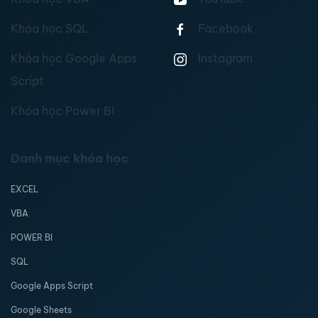
Khóa học SQL
Facebook
Khóa học Google Apps
Instagram
Script
Khóa học Power BI
Danh mục khóa học
EXCEL
VBA
POWER BI
SQL
Google Apps Script
Google Sheets