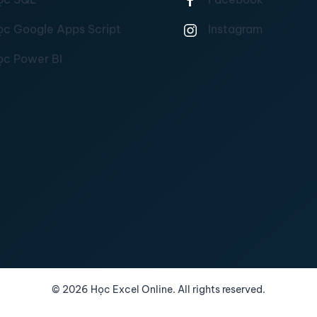
ọc Google Apps Script
Instagram
ọc Power BI
©
2026
Học Excel Online. All rights reserved.