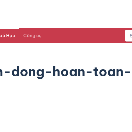
oá Học
Công cụ
-dong-hoan-toan-