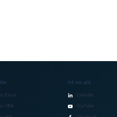
hẩm
Về tác giả
ọc Excel
Linkedin
ọc VBA
YouTube
ọc SQL
Facebook