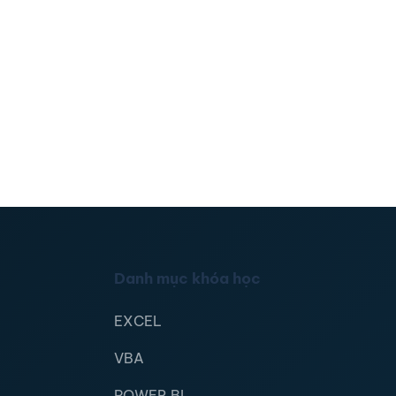
Danh mục khóa học
EXCEL
VBA
POWER BI