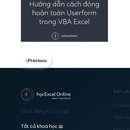
Previous
Sản p
Khóa h
Click đăng ký học tại:
Khóa h
Tất cả khoá học
📖
Khóa h