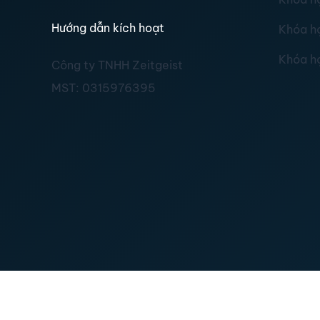
Hướng dẫn kích hoạt
Khóa h
Khóa h
Công ty TNHH Zeitgeist
MST:
0315976395