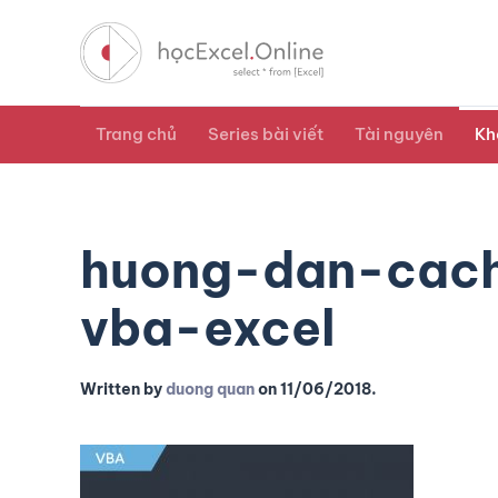
Trang chủ
Series bài viết
Tài nguyên
Kh
huong-dan-cach
vba-excel
Written by
duong quan
on
11/06/2018
.