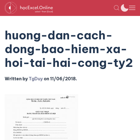
huong-dan-cach-
dong-bao-hiem-xa-
hoi-tai-hai-cong-ty2
Written by
TgDuy
on
11/06/2018
.