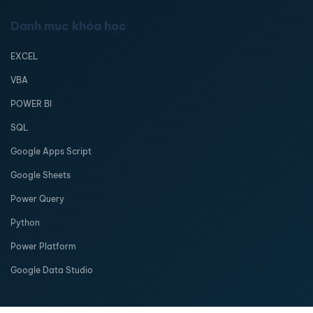
Danh mục khóa học
EXCEL
VBA
POWER BI
SQL
Google Apps Script
Google Sheets
Power Query
Python
Power Platform
Google Data Studio