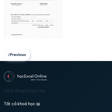
Previous
Click đăng ký học tại:
Tất cả khoá học
📖