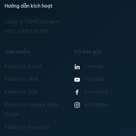
Hướng dẫn kích hoạt
Công ty TNHH Zeitgeist
MST:
0315976395
Sản phẩm
Về tác giả
Khóa học Excel
Linkedin
Khóa học VBA
YouTube
Khóa học SQL
Facebook
Khóa học Google Apps
Instagram
Script
Khóa học Power BI