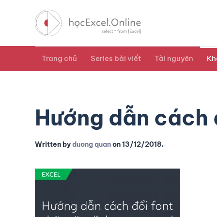
Trang chủ
Series bài viết
Tài nguyên
Kh
Hướng dẫn cách đ
Written by
duong quan
on
13/12/2018
.