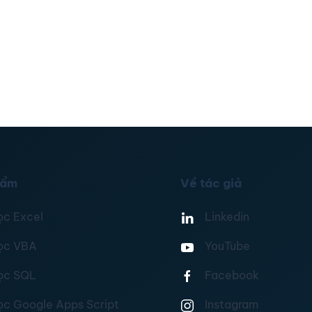
hẩm
Về tác giả
ọc Excel
Linkedin
ọc VBA
YouTube
ọc SQL
Facebook
ọc Google Apps Script
Instagram