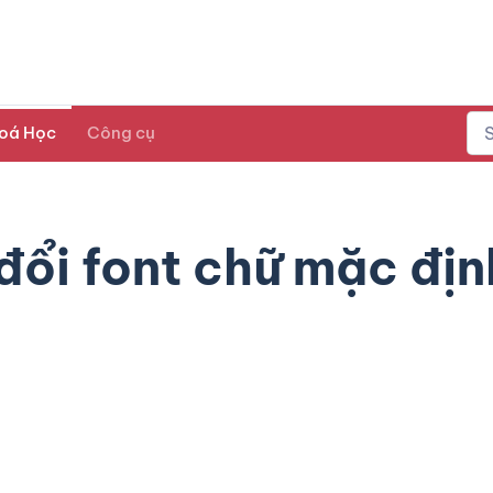
oá Học
Công cụ
ổi font chữ mặc địn