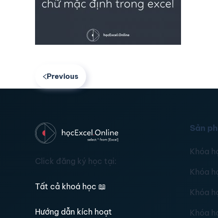
Previous
Sản p
Khóa h
Click đăng ký học tại:
Khóa h
Tất cả khoá học
📖
Khóa h
Hướng dẫn kích hoạt
Khóa h