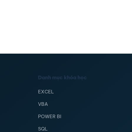
Danh mục khóa học
EXCEL
VBA
POWER BI
SQL