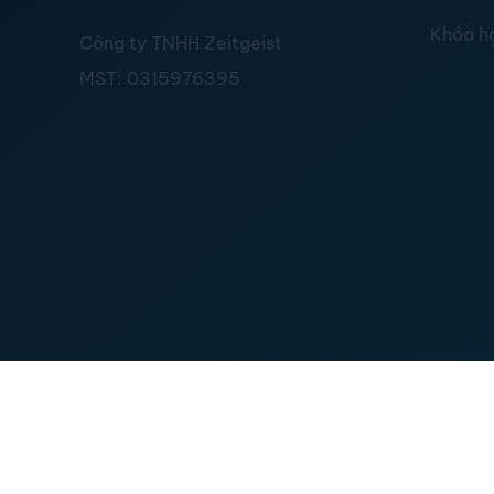
Khóa h
Công ty TNHH Zeitgeist
MST:
0315976395