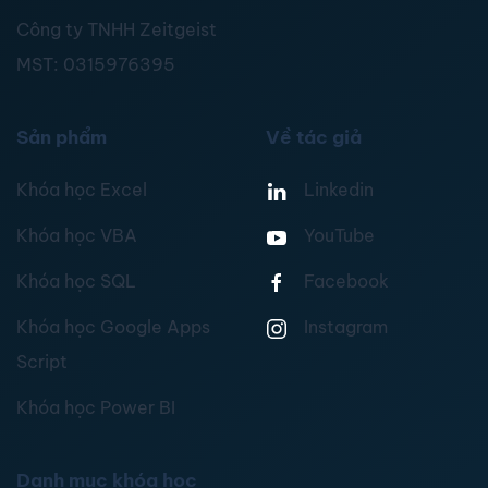
Công ty TNHH Zeitgeist
MST:
0315976395
Sản phẩm
Về tác giả
Khóa học Excel
Linkedin
Khóa học VBA
YouTube
Khóa học SQL
Facebook
Khóa học Google Apps
Instagram
Script
Khóa học Power BI
Danh mục khóa học