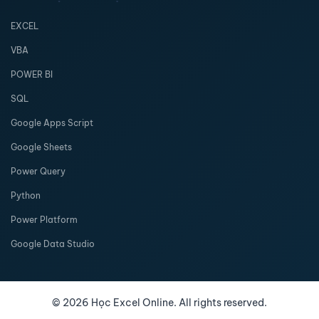
EXCEL
VBA
POWER BI
SQL
Google Apps Script
Google Sheets
Power Query
Python
Power Platform
Google Data Studio
©
2026
Học Excel Online. All rights reserved.