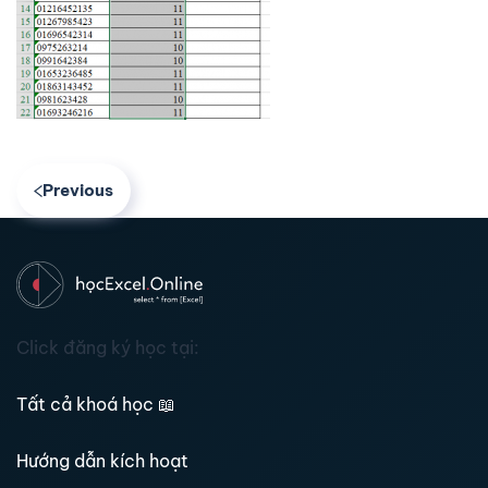
Previous
Click đăng ký học tại:
Tất cả khoá học
📖
Hướng dẫn kích hoạt