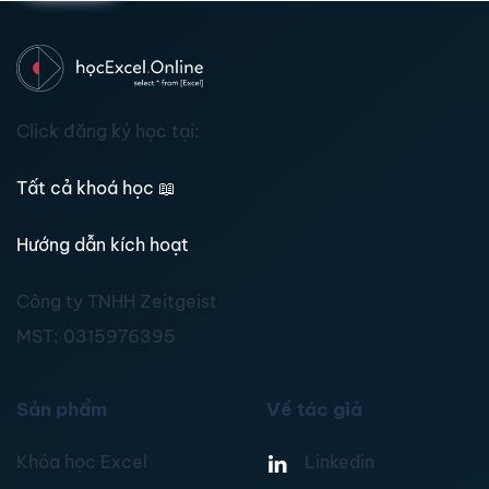
Click đăng ký học tại:
Tất cả khoá học
📖
Hướng dẫn kích hoạt
Công ty TNHH Zeitgeist
MST:
0315976395
Sản phẩm
Về tác giả
Khóa học Excel
Linkedin