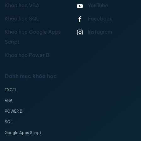
Khóa học VBA
YouTube
Khóa học SQL
Facebook
Khóa học Google Apps
Instagram
Script
Khóa học Power BI
Danh mục khóa học
EXCEL
VBA
POWER BI
SQL
Google Apps Script