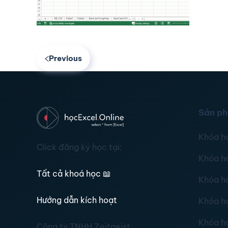
Previous
Sản p
Khóa h
Click đăng ký học tại:
Khóa h
Tất cả khoá học
📖
Khóa h
Hướng dẫn kích hoạt
Khóa h
Khóa h
Công ty TNHH Zeitgeist