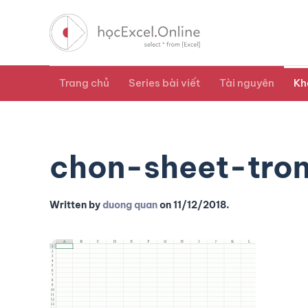
Trang chủ
Series bài viết
Tài nguyên
Kh
chon-sheet-tro
Written by
duong quan
on
11/12/2018
.