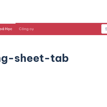
oá Học
Công cụ
ng-sheet-tab