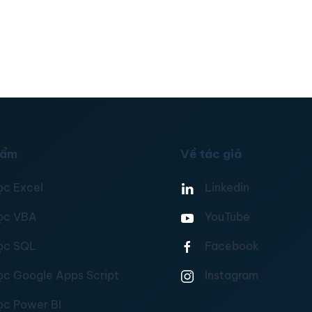
hẩm
Về tác giả
ọc Excel
Linkedin
ọc VBA
YouTube
ọc SQL
Facebook
ọc Google Apps Script
Instagram
ọc Power BI