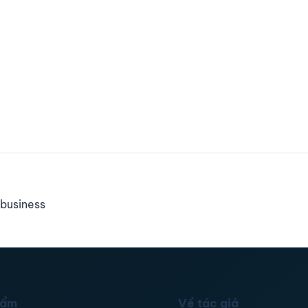
business
hẩm
Về tác giả