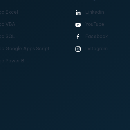
ọc Excel
Linkedin
ọc VBA
YouTube
ọc SQL
Facebook
ọc Google Apps Script
Instagram
ọc Power BI