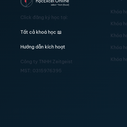
Khóa h
Click đăng ký học tại:
Khóa h
Tất cả khoá học
📖
Khóa h
Hướng dẫn kích hoạt
Khóa h
Khóa h
Công ty TNHH Zeitgeist
MST:
0315976395