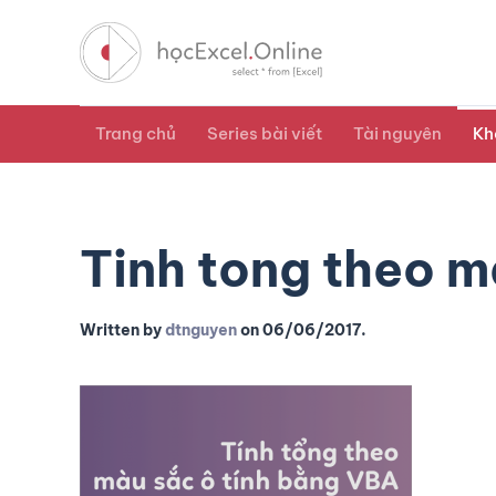
Trang chủ
Series bài viết
Tài nguyên
Kh
Tinh tong theo m
Written by
dtnguyen
on
06/06/2017
.