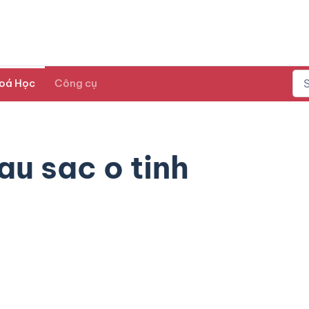
oá Học
Công cụ
au sac o tinh