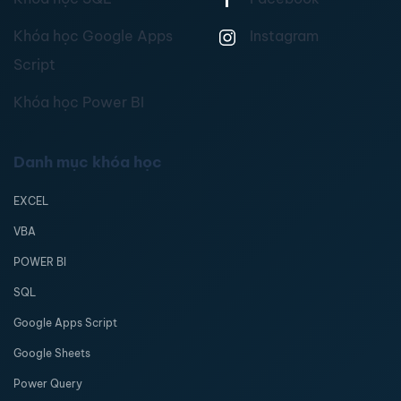
Khóa học Google Apps
Instagram
Script
Khóa học Power BI
Danh mục khóa học
EXCEL
VBA
POWER BI
SQL
Google Apps Script
Google Sheets
Power Query