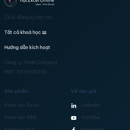
Click đăng ký học tại:
Tất cả khoá học
📖
Hướng dẫn kích hoạt
Công ty TNHH Zeitgeist
MST:
0315976395
Sản phẩm
Về tác giả
Khóa học Excel
Linkedin
Khóa học VBA
YouTube
Khóa học SQL
Facebook