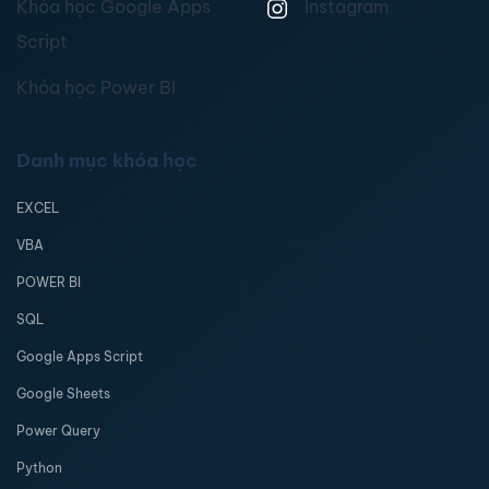
Khóa học Google Apps
Instagram
Script
Khóa học Power BI
Danh mục khóa học
EXCEL
VBA
POWER BI
SQL
Google Apps Script
Google Sheets
Power Query
Python