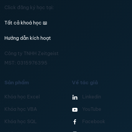
Click đăng ký học tại:
Tất cả khoá học
📖
Hướng dẫn kích hoạt
Công ty TNHH Zeitgeist
MST:
0315976395
Sản phẩm
Về tác giả
Khóa học Excel
Linkedin
Khóa học VBA
YouTube
Khóa học SQL
Facebook