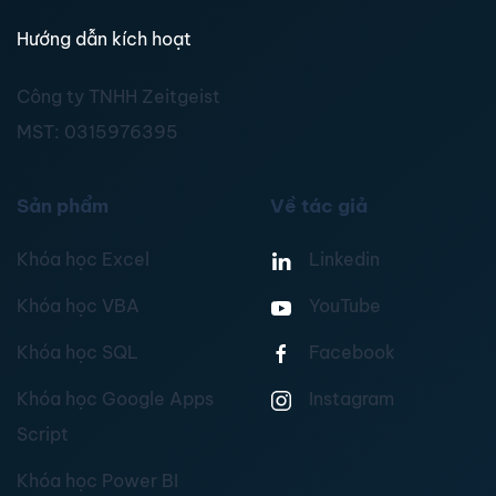
Hướng dẫn kích hoạt
Công ty TNHH Zeitgeist
MST:
0315976395
Sản phẩm
Về tác giả
Khóa học Excel
Linkedin
Khóa học VBA
YouTube
Khóa học SQL
Facebook
Khóa học Google Apps
Instagram
Script
Khóa học Power BI