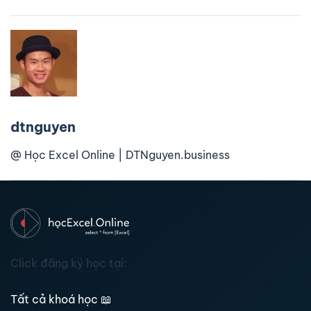
dtnguyen
@ Học Excel Online | DTNguyen.business
Click đăng ký học tại:
Tất cả khoá học
📖