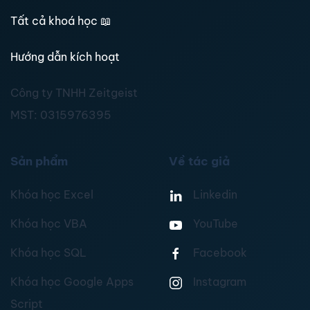
Tất cả khoá học
📖
Hướng dẫn kích hoạt
Công ty TNHH Zeitgeist
MST:
0315976395
Sản phẩm
Về tác giả
Khóa học Excel
Linkedin
Khóa học VBA
YouTube
Khóa học SQL
Facebook
Khóa học Google Apps
Instagram
Script