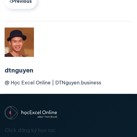
Previous
dtnguyen
@ Học Excel Online | DTNguyen.business
Click đăng ký học tại: