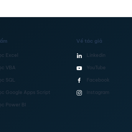
hẩm
Về tác giả
ọc Excel
Linkedin
ọc VBA
YouTube
ọc SQL
Facebook
ọc Google Apps Script
Instagram
ọc Power BI