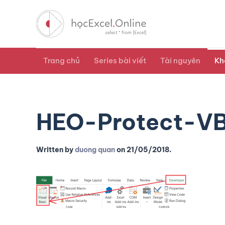
Trang chủ
Series bài viết
Tài nguyên
Kh
HEO-Protect-V
Written by
duong quan
on
21/05/2018
.