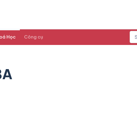
oá Học
Công cụ
BA