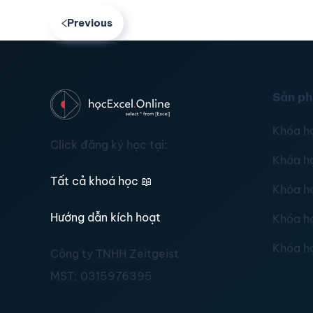
Previous
Sản p
Khóa h
Click đăng ký học tại:
Khóa h
Tất cả khoá học
📖
Khóa h
Hướng dẫn kích hoạt
Khóa h
Khóa h
Công ty TNHH Zeitgeist
MST:
0315976395