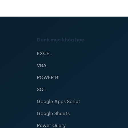
Danh mục khóa học
EXCEL
VBA
POWER BI
SQL
Google Apps Script
Google Sheets
Power Query