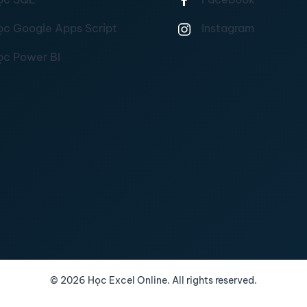
ọc Google Apps Script
Instagram
ọc Power BI
©
2026
Học Excel Online. All rights reserved.