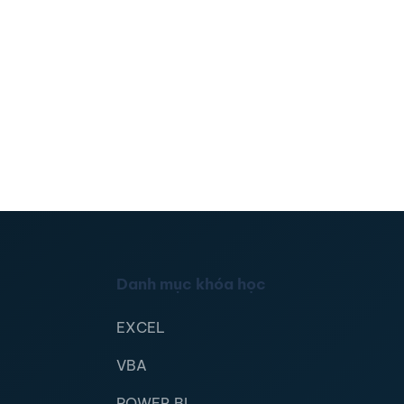
Danh mục khóa học
EXCEL
VBA
POWER BI