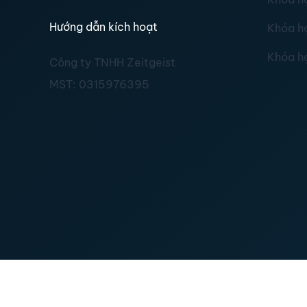
Hướng dẫn kích hoạt
Khóa h
Khóa h
Công ty TNHH Zeitgeist
MST:
0315976395