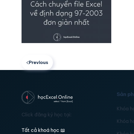
Previous
Sản p
Khóa h
Click đăng ký học tại:
Khóa h
Tất cả khoá học
📖
Khóa h