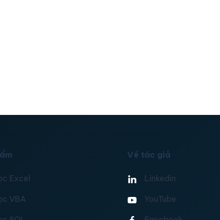
hẩm
Về tác giả
ọc Excel
Linkedin
ọc VBA
YouTube
ọc SQL
Facebook