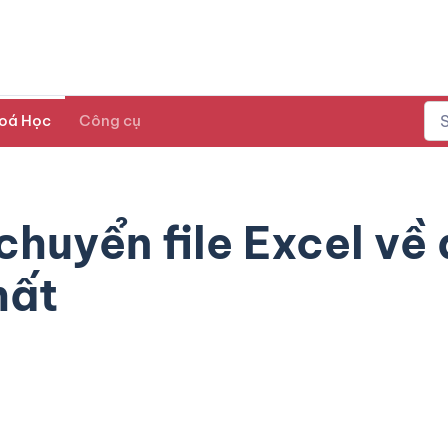
oá Học
Công cụ
huyển file Excel về
hất