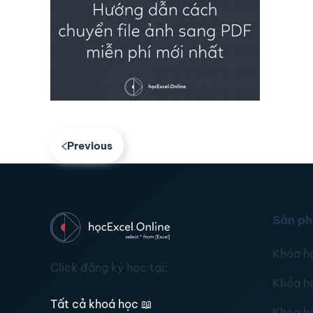
Previous
Sản p
Khóa h
Click đăng ký học tại:
Khóa h
Tất cả khoá học
📖
Khóa h