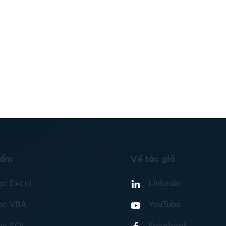
hẩm
Về tác giả
ọc Excel
Linkedin
ọc VBA
YouTube
ọc SQL
Facebook