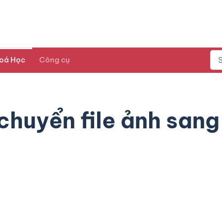
oá Học
Công cụ
huyển file ảnh sang