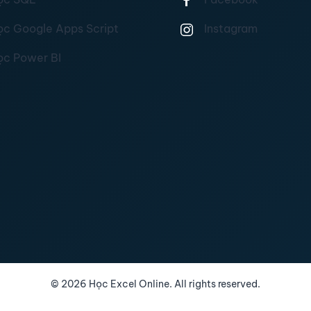
ọc Google Apps Script
Instagram
ọc Power BI
©
2026
Học Excel Online. All rights reserved.