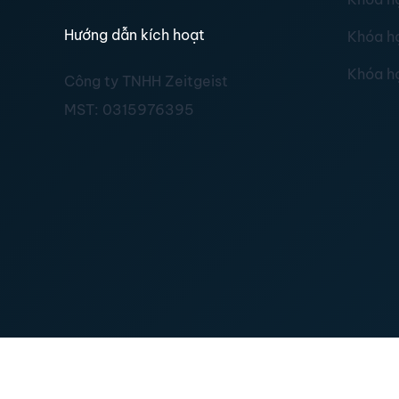
Hướng dẫn kích hoạt
Khóa h
Khóa h
Công ty TNHH Zeitgeist
MST:
0315976395