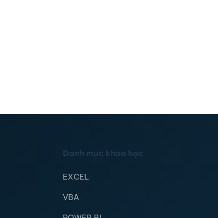
Danh mục khóa học
EXCEL
VBA
POWER BI