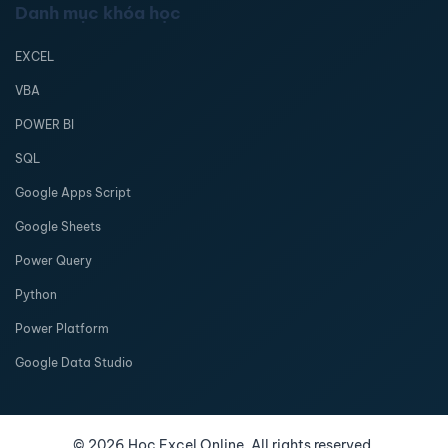
Danh mục khóa học
EXCEL
VBA
POWER BI
SQL
Google Apps Script
Google Sheets
Power Query
Python
Power Platform
Google Data Studio
©
2026
Học Excel Online. All rights reserved.