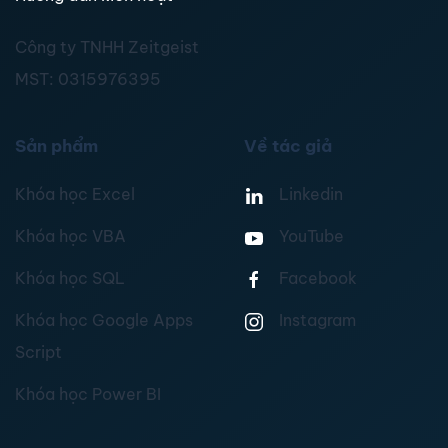
Công ty TNHH Zeitgeist
MST:
0315976395
Sản phẩm
Về tác giả
Khóa học Excel
Linkedin
Khóa học VBA
YouTube
Khóa học SQL
Facebook
Khóa học Google Apps
Instagram
Script
Khóa học Power BI