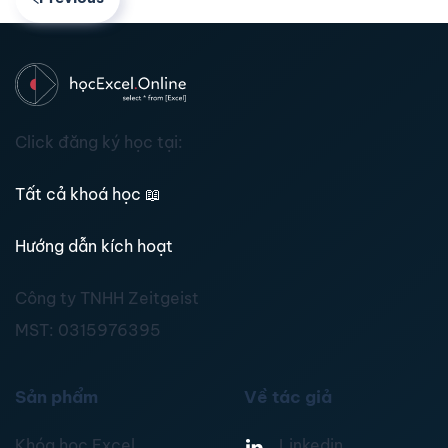
Click đăng ký học tại:
Tất cả khoá học
📖
Hướng dẫn kích hoạt
Công ty TNHH Zeitgeist
MST:
0315976395
Sản phẩm
Về tác giả
Khóa học Excel
Linkedin