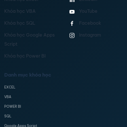
Khóa học VBA
YouTube
Khóa học SQL
Facebook
Khóa học Google Apps
Instagram
Script
Khóa học Power BI
Danh mục khóa học
EXCEL
VBA
POWER BI
SQL
Google Apps Script