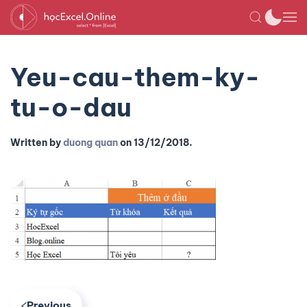
Yeu-cau-them-ky-
tu-o-dau
Written by
duong quan
on
13/12/2018
.
Previous