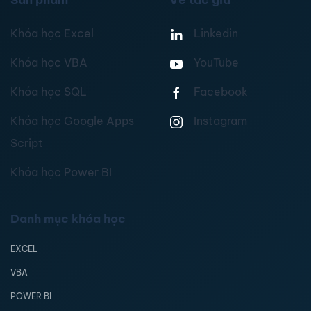
Sản phẩm
Về tác giả
Khóa học Excel
Linkedin
Khóa học VBA
YouTube
Khóa học SQL
Facebook
Khóa học Google Apps
Instagram
Script
Khóa học Power BI
Danh mục khóa học
EXCEL
VBA
POWER BI