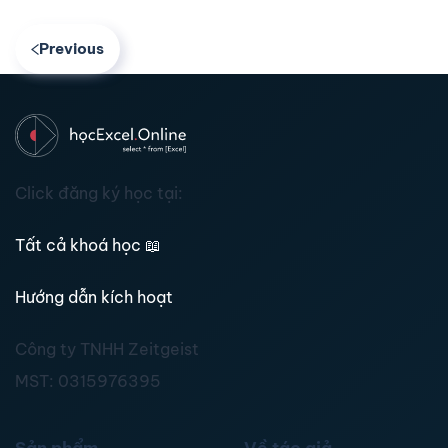
Previous
Click đăng ký học tại:
Tất cả khoá học
📖
Hướng dẫn kích hoạt
Công ty TNHH Zeitgeist
MST:
0315976395