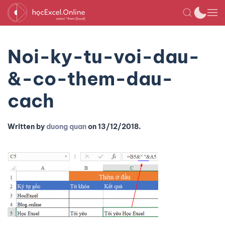
Noi-ky-tu-voi-dau-
&-co-them-dau-
cach
Written by
duong quan
on
13/12/2018
.