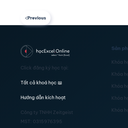
Previous
Sản p
Khóa h
Click đăng ký học tại:
Khóa h
Tất cả khoá học
📖
Khóa h
Hướng dẫn kích hoạt
Khóa h
Khóa h
Công ty TNHH Zeitgeist
MST:
0315976395