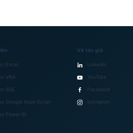
hẩm
Về tác giả
ọc Excel
Linkedin
ọc VBA
YouTube
ọc SQL
Facebook
ọc Google Apps Script
Instagram
ọc Power BI