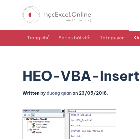
Trang chủ
Series bài viết
Tài nguyên
Kh
HEO-VBA-Inser
Written by
duong quan
on
23/05/2018
.