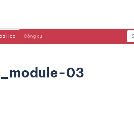
oá Học
Công cụ
t_module-03