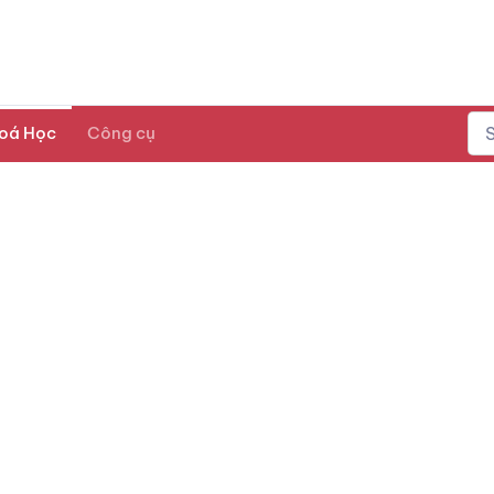
oá Học
Công cụ