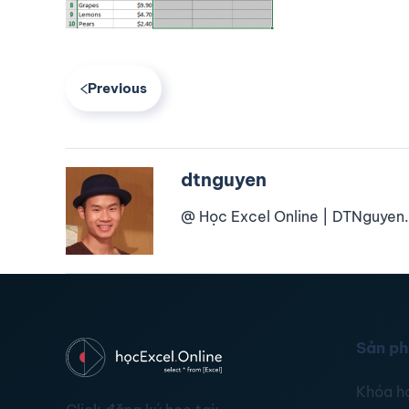
Previous
dtnguyen
@ Học Excel Online | DTNguyen.
Sản p
Khóa h