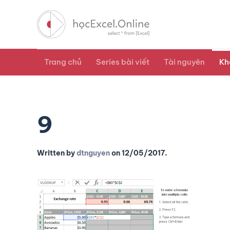
Trang chủ
Series bài viết
Tài nguyên
Kh
9
Written by
dtnguyen
on
12/05/2017
.