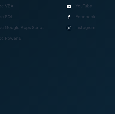
ọc VBA
YouTube
ọc SQL
Facebook
ọc Google Apps Script
Instagram
ọc Power BI