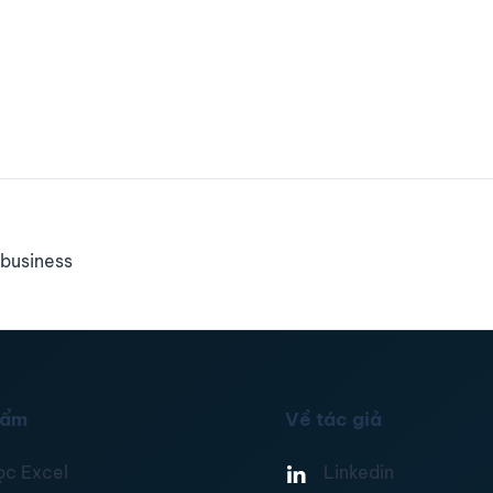
business
hẩm
Về tác giả
ọc Excel
Linkedin