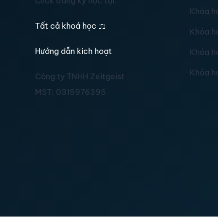
Click đăng ký học tại:
Khóa h
Tất cả khoá học
📖
Khóa h
Hướng dẫn kích hoạt
Khóa h
Khóa h
Công ty TNHH Zeitgeist
MST:
0315976395