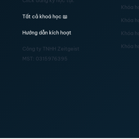
Click đăng ký học tại:
Khóa h
Tất cả khoá học
📖
Khóa h
Hướng dẫn kích hoạt
Khóa h
Khóa h
Công ty TNHH Zeitgeist
MST:
0315976395