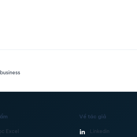
business
hẩm
Về tác giả
ọc Excel
Linkedin