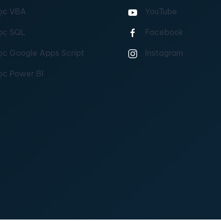
ọc VBA
YouTube
ọc SQL
Facebook
ọc Google Apps Script
Instagram
ọc Power BI