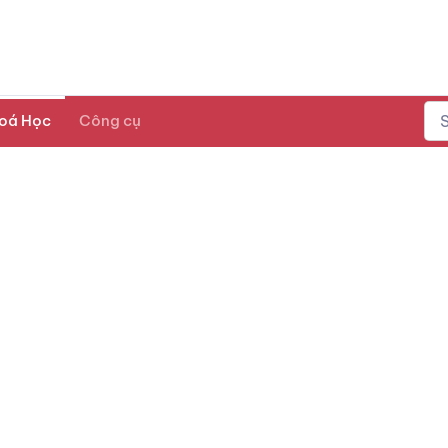
oá Học
Công cụ