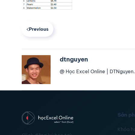
Previous
dtnguyen
@ Học Excel Online | DTNguyen.
Sản p
Khóa h