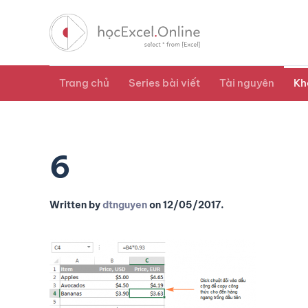
Trang chủ
Series bài viết
Tài nguyên
Kh
6
Written by
dtnguyen
on
12/05/2017
.