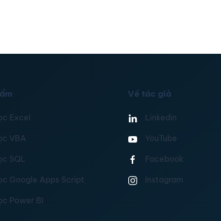
hẩm
Về tác giả
ọc Excel
Linkedin
ọc VBA
YouTube
ọc SQL
Facebook
ọc Google Apps Script
Instagram
ọc Power BI