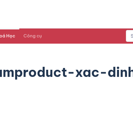
oá Học
Công cụ
mproduct-xac-din