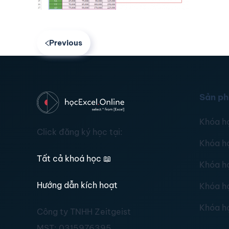
Previous
Sản p
Khóa h
Click đăng ký học tại:
Khóa h
Tất cả khoá học
📖
Khóa h
Hướng dẫn kích hoạt
Khóa h
Khóa h
Công ty TNHH Zeitgeist
MST:
0315976395