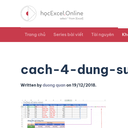
Trang chủ
Series bài viết
Tài nguyên
Kh
cach-4-dung-su
Written by
duong quan
on
19/12/2018
.