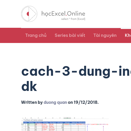
Trang chủ
Series bài viết
Tài nguyên
Kh
cach-3-dung-in
dk
Written by
duong quan
on
19/12/2018
.