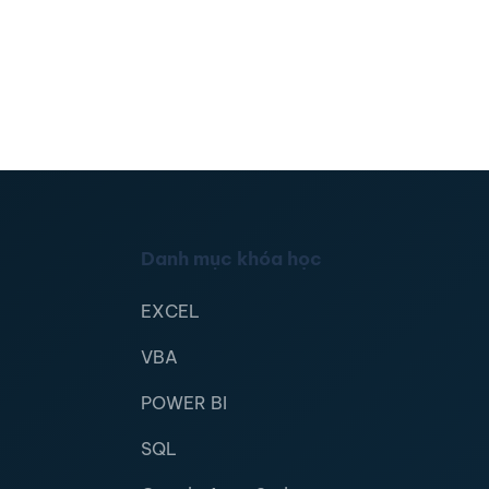
Danh mục khóa học
EXCEL
VBA
POWER BI
SQL