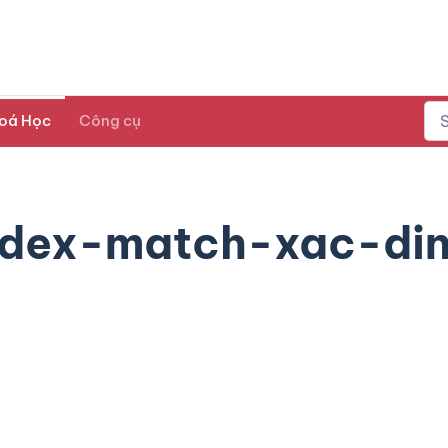
oá Học
Công cụ
dex-match-xac-di