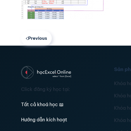
Previous
Sản p
Khóa h
Click đăng ký học tại:
Khóa h
Tất cả khoá học
📖
Khóa h
Hướng dẫn kích hoạt
Khóa h