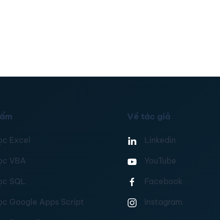
hẩm
Về tác giả
ọc Excel
Linkedin
ọc VBA
YouTube
ọc SQL
Facebook
ọc Google Apps Script
Instagram