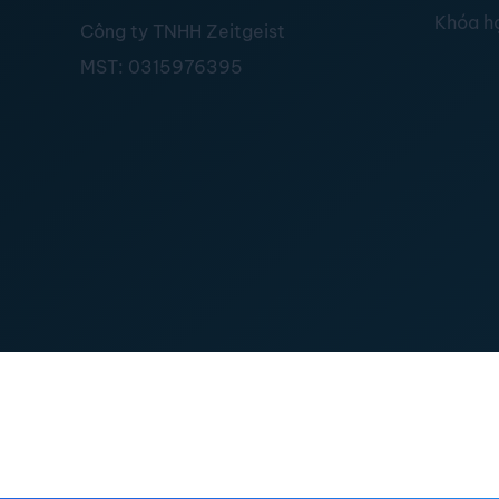
Khóa h
Công ty TNHH Zeitgeist
MST:
0315976395