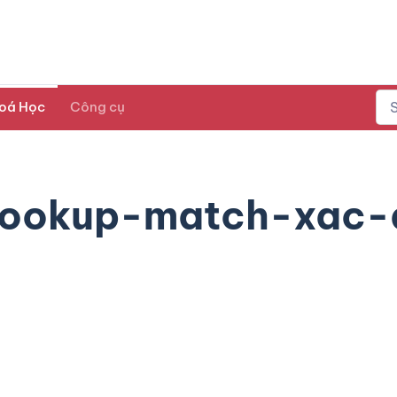
oá Học
Công cụ
ookup-match-xac-