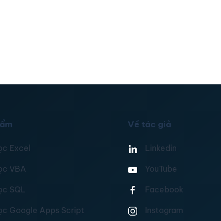
hẩm
Về tác giả
ọc Excel
Linkedin
ọc VBA
YouTube
ọc SQL
Facebook
ọc Google Apps Script
Instagram