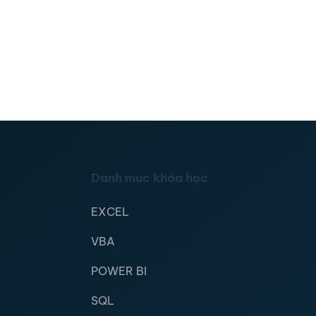
Danh mục khóa học
EXCEL
VBA
POWER BI
SQL