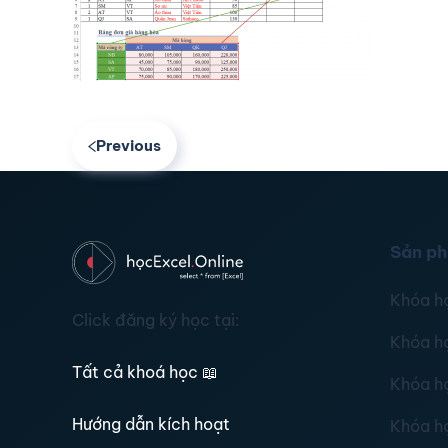
Previous
Sản p
Khóa h
Click đăng ký học tại:
Khóa h
Tất cả khoá học
📖
Khóa h
Hướng dẫn kích hoạt
Khóa h