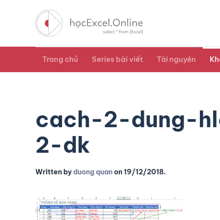
Trang chủ
Series bài viết
Tài nguyên
Kh
cach-2-dung-hl
2-dk
Written by
duong quan
on
19/12/2018
.