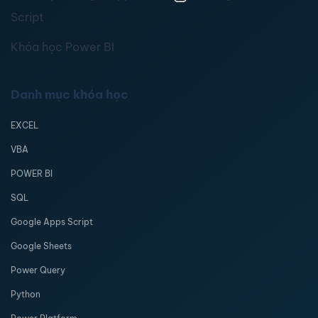
Script
Khóa học Power BI
Danh mục khóa học
EXCEL
VBA
POWER BI
SQL
Google Apps Script
Google Sheets
Power Query
Python