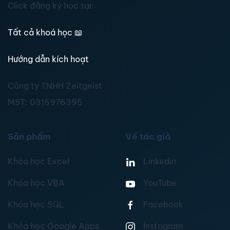
Click đăng ký học tại:
Tất cả khoá học
📖
Hướng dẫn kích hoạt
Công ty TNHH Zeitgeist
MST:
0315976395
Sản phẩm
Về tác giả
Khóa học Excel
Linkedin
Khóa học VBA
YouTube
Khóa học SQL
Facebook
Khóa học Google Apps
Instagram