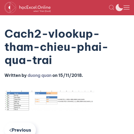
Cach2-vlookup-
tham-chieu-phai-
qua-trai
Written by
duong quan
on
15/11/2018
.
Previous