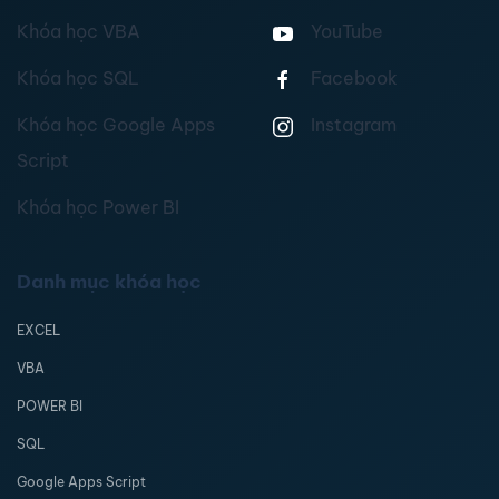
Khóa học VBA
YouTube
Khóa học SQL
Facebook
Khóa học Google Apps
Instagram
Script
Khóa học Power BI
Danh mục khóa học
EXCEL
VBA
POWER BI
SQL
Google Apps Script