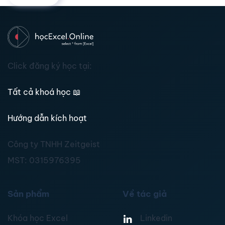
Click đăng ký học tại:
Tất cả khoá học
📖
Hướng dẫn kích hoạt
Công ty TNHH Zeitgeist
MST:
0315976395
Sản phẩm
Về tác giả
Khóa học Excel
Linkedin