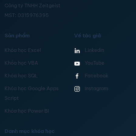
Công ty TNHH Zeitgeist
MST:
0315976395
Sản phẩm
Về tác giả
Khóa học Excel
Linkedin
Khóa học VBA
YouTube
Khóa học SQL
Facebook
Khóa học Google Apps
Instagram
Script
Khóa học Power BI
Danh mục khóa học