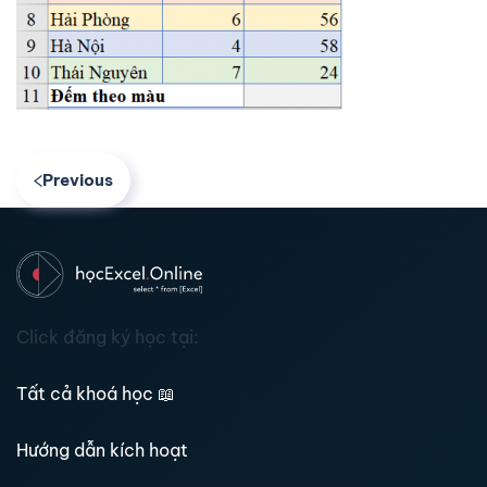
Previous
Click đăng ký học tại:
Tất cả khoá học
📖
Hướng dẫn kích hoạt