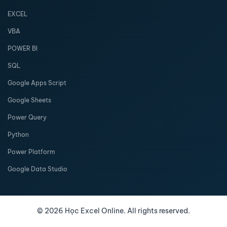
EXCEL
VBA
POWER BI
SQL
Google Apps Script
Google Sheets
Power Query
Python
Power Platform
Google Data Studio
©
2026
Học Excel Online. All rights reserved.