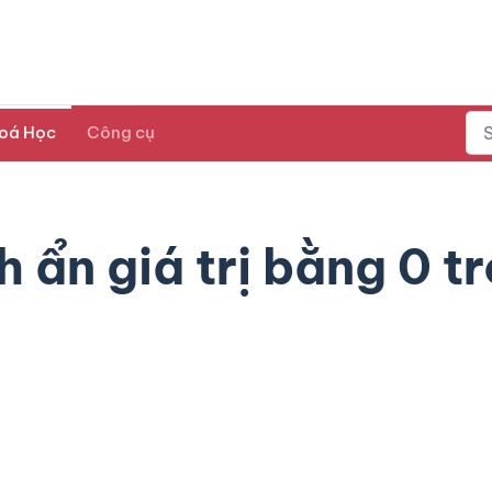
oá Học
Công cụ
 ẩn giá trị bằng 0 t