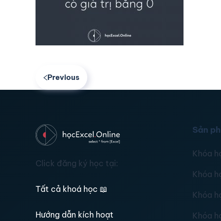
Previous
Sản p
Khóa h
Click đăng ký học tại:
Khóa h
Tất cả khoá học
📖
Khóa h
Hướng dẫn kích hoạt
Khóa h