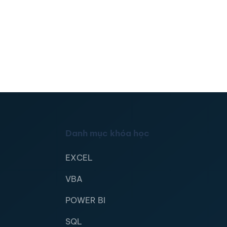
Danh mục khóa học
EXCEL
VBA
POWER BI
SQL