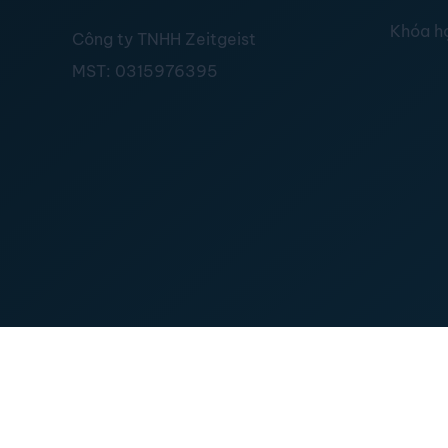
Khóa h
Công ty TNHH Zeitgeist
MST:
0315976395