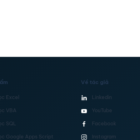
hẩm
Về tác giả
ọc Excel
Linkedin
ọc VBA
YouTube
ọc SQL
Facebook
ọc Google Apps Script
Instagram