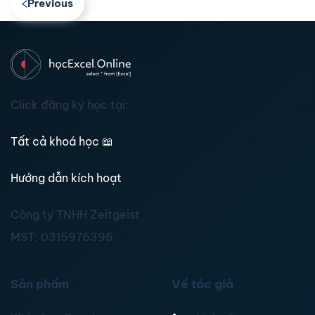
Previous
Click đăng ký học tại:
Tất cả khoá học
📖
Hướng dẫn kích hoạt
Công ty TNHH Zeitgeist
MST:
0315976395
Sản phẩm
Về tác giả