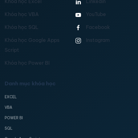
Khóa học Excel
Linkedin
Khóa học VBA
YouTube
Khóa học SQL
Facebook
Khóa học Google Apps
Instagram
Script
Khóa học Power BI
Danh mục khóa học
EXCEL
VBA
POWER BI
SQL