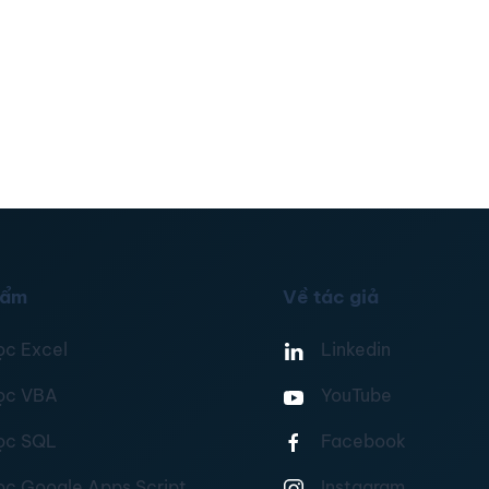
hẩm
Về tác giả
ọc Excel
Linkedin
ọc VBA
YouTube
ọc SQL
Facebook
ọc Google Apps Script
Instagram