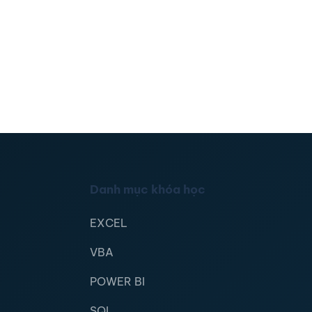
Danh mục khóa học
EXCEL
VBA
POWER BI
SQL