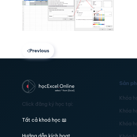
Previous
Sản p
Khóa h
Click đăng ký học tại:
Khóa h
Tất cả khoá học
📖
Khóa h
Hướng dẫn kích hoạt
Khóa h