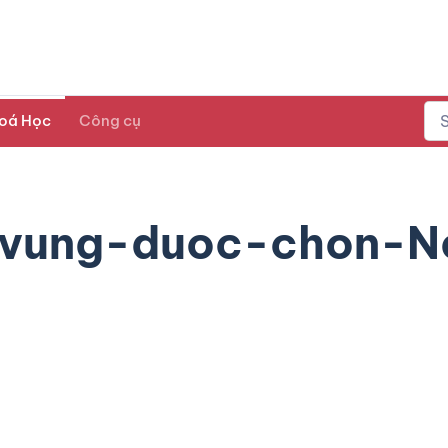
oá Học
Công cụ
vung-duoc-chon-N