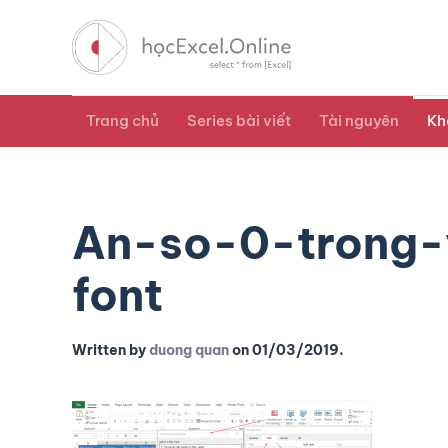
Trang chủ
Series bài viết
Tài nguyên
Kh
An-so-0-trong-
font
Written by
duong quan
on
01/03/2019
.