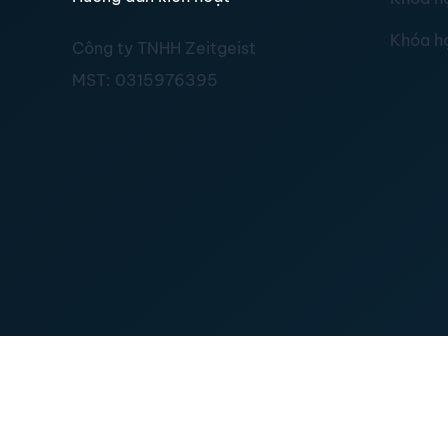
Khóa h
Công ty TNHH Zeitgeist
MST:
0315976395