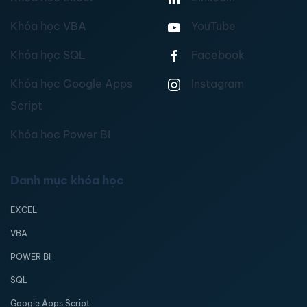
Khóa học VBA
YouTube
Khóa học SQL
Facebook
Khóa học Google Apps
Instagram
Script
Khóa học Power BI
Danh mục khóa học
EXCEL
VBA
POWER BI
SQL
Google Apps Script