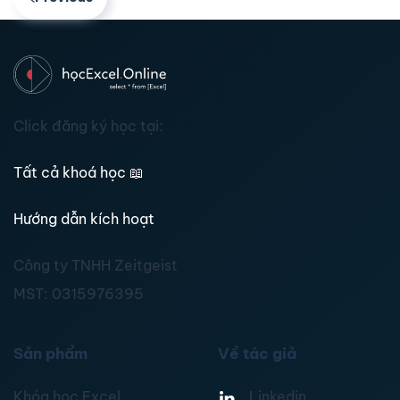
Click đăng ký học tại:
Tất cả khoá học
📖
Hướng dẫn kích hoạt
Công ty TNHH Zeitgeist
MST:
0315976395
Sản phẩm
Về tác giả
Khóa học Excel
Linkedin