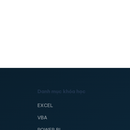
Danh mục khóa học
EXCEL
VBA
POWER BI