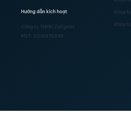
Hướng dẫn kích hoạt
Khóa h
Khóa h
Công ty TNHH Zeitgeist
MST:
0315976395