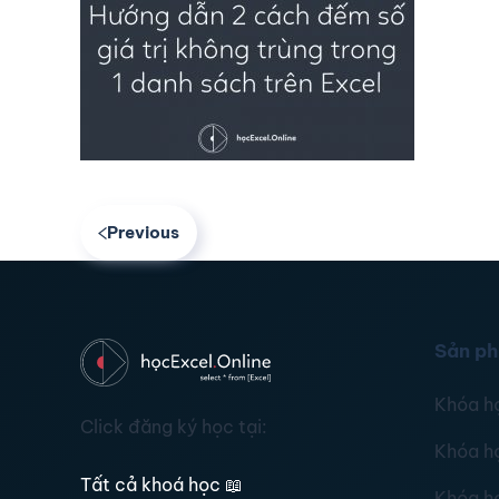
Previous
Sản p
Khóa h
Click đăng ký học tại:
Khóa h
Tất cả khoá học
📖
Khóa h