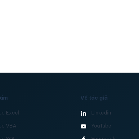
hẩm
Về tác giả
ọc Excel
Linkedin
ọc VBA
YouTube
ọc SQL
Facebook