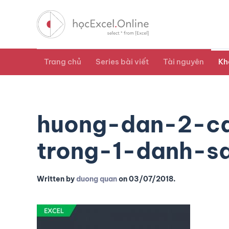
Trang chủ
Series bài viết
Tài nguyên
Kh
huong-dan-2-ca
trong-1-danh-s
Written by
duong quan
on
03/07/2018
.