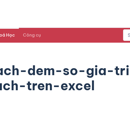
oá Học
Công cụ
ch-dem-so-gia-tri
ach-tren-excel