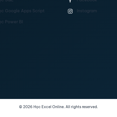
ọc Google Apps Script
Instagram
ọc Power BI
©
2026
Học Excel Online. All rights reserved.