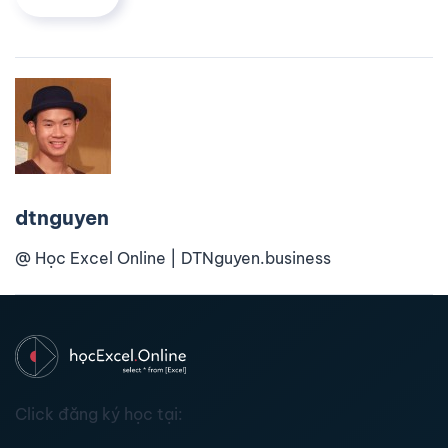
dtnguyen
@ Học Excel Online | DTNguyen.business
Click đăng ký học tại: