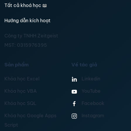
Tất cả khoá học
📖
Hướng dẫn kích hoạt
Công ty TNHH Zeitgeist
MST:
0315976395
Sản phẩm
Về tác giả
Khóa học Excel
Linkedin
Khóa học VBA
YouTube
Khóa học SQL
Facebook
Khóa học Google Apps
Instagram
Script