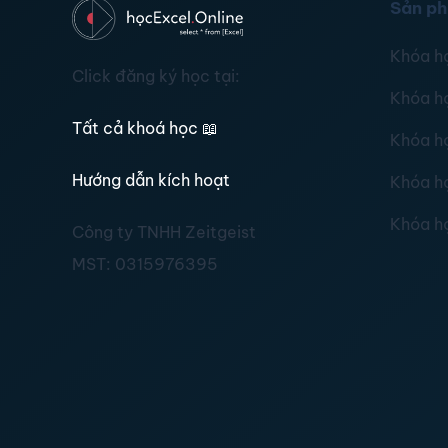
Sản p
Khóa h
Click đăng ký học tại:
Khóa h
Tất cả khoá học
📖
Khóa h
Hướng dẫn kích hoạt
Khóa h
Khóa h
Công ty TNHH Zeitgeist
MST:
0315976395