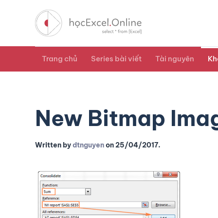
Trang chủ
Series bài viết
Tài nguyên
Kh
New Bitmap Imag
Written by
dtnguyen
on
25/04/2017
.