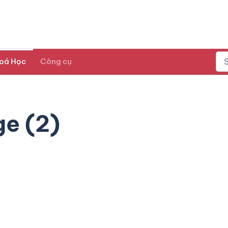
oá Học
Công cụ
e (2)