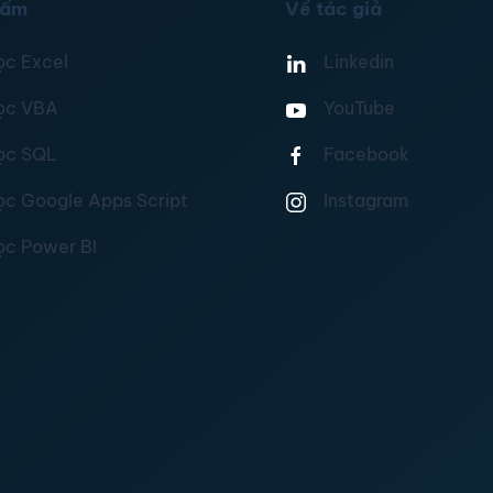
hẩm
Về tác giả
ọc Excel
Linkedin
ọc VBA
YouTube
ọc SQL
Facebook
ọc Google Apps Script
Instagram
ọc Power BI