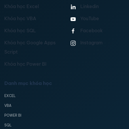
Khóa học Excel
Linkedin
Khóa học VBA
YouTube
Khóa học SQL
Facebook
Khóa học Google Apps
Instagram
Script
Khóa học Power BI
Danh mục khóa học
EXCEL
VBA
POWER BI
SQL