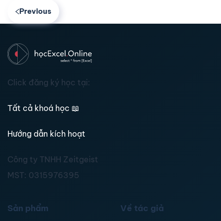
Previous
Click đăng ký học tại:
Tất cả khoá học
📖
Hướng dẫn kích hoạt
Công ty TNHH Zeitgeist
MST:
0315976395
Sản phẩm
Về tác giả