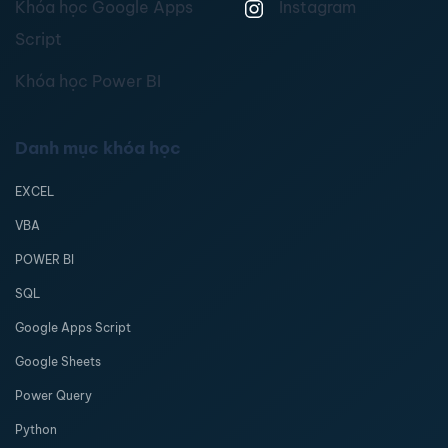
Khóa học Google Apps
Instagram
Script
Khóa học Power BI
Danh mục khóa học
EXCEL
VBA
POWER BI
SQL
Google Apps Script
Google Sheets
Power Query
Python