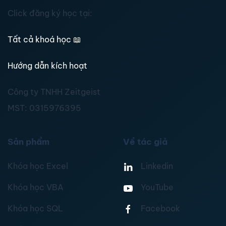
Click đăng ký học tại:
Tất cả khoá học
📖
Hướng dẫn kích hoạt
Công ty TNHH Zeitgeist
MST:
0315976395
Sản phẩm
Về tác giả
Khóa học Excel
Linkedin
Khóa học VBA
YouTube
Khóa học SQL
Facebook