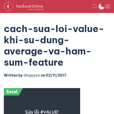
cach-sua-loi-value-
khi-su-dung-
average-va-ham-
sum-feature
Written by
dtnguyen
on
02/11/2017
.