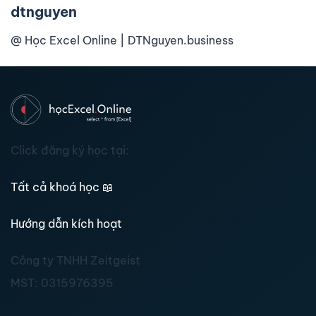
dtnguyen
@ Học Excel Online | DTNguyen.business
Click đăng ký học tại:
Tất cả khoá học
📖
Hướng dẫn kích hoạt
Công ty TNHH Zeitgeist
MST:
0315976395