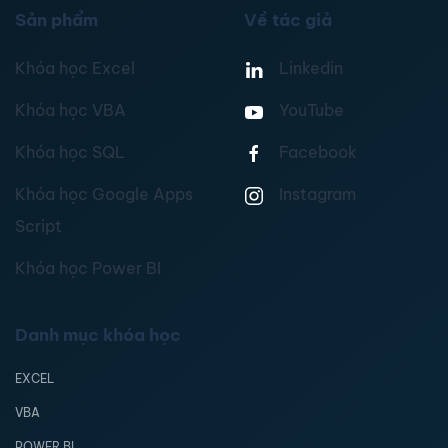
Sản phẩm
Về tác giả
Khóa học Excel
Linkedin
Khóa học VBA
YouTube
Khóa học SQL
Facebook
Khóa học Google Apps
Instagram
Script
Khóa học Power BI
Danh mục khóa học
EXCEL
VBA
POWER BI