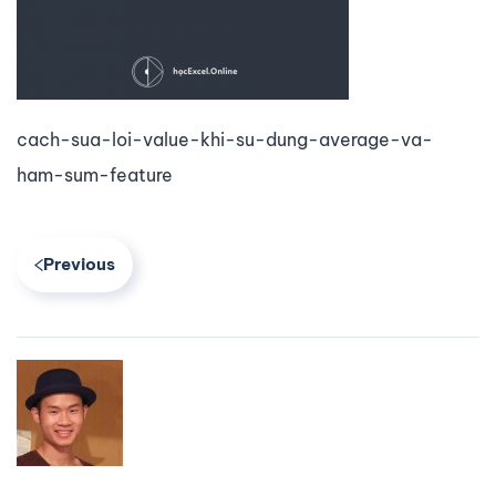
cach-sua-loi-value-khi-su-dung-average-va-
ham-sum-feature
Previous