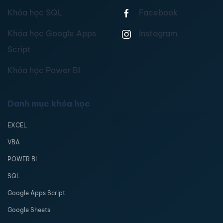
Khóa học SQL
Facebook
Khóa học Google Apps
Instagram
Script
Khóa học Power BI
Danh mục khóa học
EXCEL
VBA
POWER BI
SQL
Google Apps Script
Google Sheets