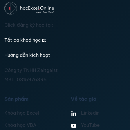
Click đăng ký học tại:
Tất cả khoá học
📖
Hướng dẫn kích hoạt
Công ty TNHH Zeitgeist
MST:
0315976395
Sản phẩm
Về tác giả
Khóa học Excel
Linkedin
Khóa học VBA
YouTube