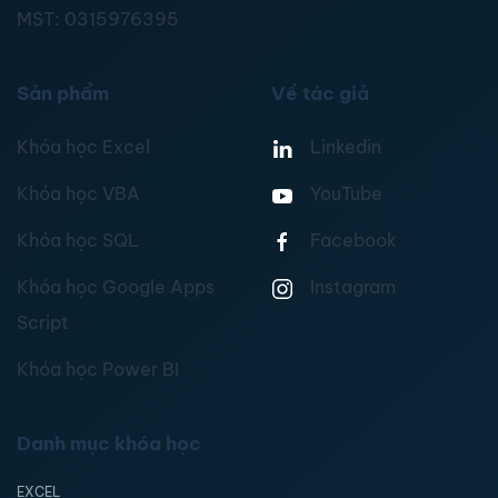
MST:
0315976395
Sản phẩm
Về tác giả
Khóa học Excel
Linkedin
Khóa học VBA
YouTube
Khóa học SQL
Facebook
Khóa học Google Apps
Instagram
Script
Khóa học Power BI
Danh mục khóa học
EXCEL