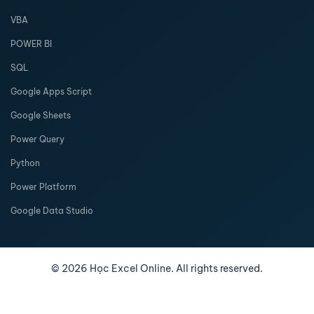
VBA
POWER BI
SQL
Google Apps Script
Google Sheets
Power Query
Python
Power Platform
Google Data Studio
©
2026
Học Excel Online. All rights reserved.