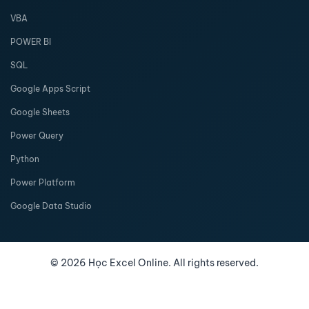
VBA
POWER BI
SQL
Google Apps Script
Google Sheets
Power Query
Python
Power Platform
Google Data Studio
©
2026
Học Excel Online. All rights reserved.