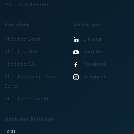
MST:
0315976395
Sản phẩm
Về tác giả
Khóa học Excel
Linkedin
Khóa học VBA
YouTube
Khóa học SQL
Facebook
Khóa học Google Apps
Instagram
Script
Khóa học Power BI
Danh mục khóa học
EXCEL